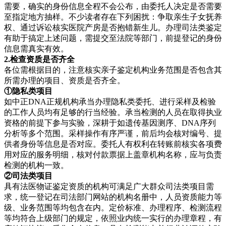
需要，确实的身份信息全程不会公布，由委托人决定是否需要
至指定地方抽样。不少读者存在下列困扰：争取亲生子女抚养
权、通过诉讼核实医院产房是否抱错新生儿。办理司法类鉴定
有助于搞定上述问题，需提交至法院等部门，前提登记的身份
信息需真实有效。
2.检查资质是否齐全
各位需根据目的，注意核实亲子鉴定机构业务范围是否包含其
所需办理的项目、资质是否齐全。
①隐私类项目
如中正DNA正规机构承当办理隐私类委托、进行采样及检验
的工作人员均有足够的行当经验。承当检测的人员在取得执业
资格的前提下参与实验，深耕于如遗传基因测序、DNA序列
分析等多个范围。采样操作有序严谨，前后均会核对编号、提
供者身份等信息是否对应。委托人有权利在转账前核实各项费
用对应的服务明细，核对付款票据上盖章机构名称，应与负责
检测的机构一致。
②司法类项目
具有法医物证鉴定资质的机构可满足广大群众司法类项目需
求，统一登记在司法部门网站的机构名册中，人员资质能力等
级、业务范围等均包含在内。定价标准、办理程序、检测流程
等均符合上级部门的规定，依照业内统一实行的办理章程，有