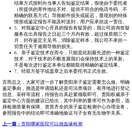
结果方式按时向当事人告知鉴定结果，假使由于委托者
（所提供的寄件地址不对、提供不符合的电话号码、不
精确的联系方式）导致邮件损失或延迟，显现别的特殊
情形或鉴定报告不能及时送到，用户应承担这一责任。
5、对我鉴定中心开具的报告有疑异的，我公司咨询答疑
服务在出具报告之日起三个月内有效，超过保质期三个
月，封存鉴定主见书，消除鉴定样本，我公司不承担一
切责任关于逾期导致的损失。
6、亲子鉴定技术在而今，只能是此刻最先进的一种鉴定
技术，对于技术的不断发展我们会保持技术上的革新。
不是每次进行鉴定本单位都能取得精确的鉴定结果。
7、经双方签字或盖章之后本委托书正式生效。
言而总之，大家可进一步了解贵阳亲子鉴定需要怎么做。明确
鉴定事由，挑选是申请隐私还是司法类项目，有序地进行登记
信息、采样等流程，待报告出具赶紧领取即可。贵阳权威亲子
鉴定中心方面的建议已给出，其中列举的要求可作为参照，选
择检测质量有保障、资质齐全的亲子鉴定检测中心办理业务，
参照报告中的结论即可准确地验证与子女有无生物学关系。
上一篇：
贵阳哪家医院可以做血缘检测