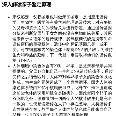
深入解读亲子鉴定原理
亲权鉴定、父权鉴定也叫做亲子鉴定，是指应用遗传
学、生物学、医学等有关学科的理论及技术，对有争执
的父母和孩子之间的亲缘关系进行断定。通过遗传基因
分析来判断父母与子女之间有没有生物血缘关系，其原
理来自于孟德尔的遗传规律。脱氧核糖核酸是携带生命
遗传密码的重要载体，遗传中的标记基因总是一成不
变。可在细胞核内的染色体上察觉DNA的片段，为维持
生命和种族的延续，下一代就一定要取得他们的遗传数
据（DNA）。
人体细胞中染色体含有23对、46条，是父亲和母亲共同
提供的。父母各自把自己一半的DNA遗传给孩子，通过
受精之后结合匹对，人体23对即46条子女的染色体以此
构成，为生命的延续造成了一个良性循环。因为人体的
染色体系统由30亿个核镶嵌组成，此外在生殖细胞造成
之前染色体的调用和组合是随机的，因此就同个卵子的
双胞胎之外，很难做到一切两个人的核苷酸序列是完全
一致的，也便是说遗传在人群中存在差异。人类遗传多
态性纵使存在，然而每个人体内的染色体只能来自自己
父母，也是DNA亲子关系鉴定的科学原理。