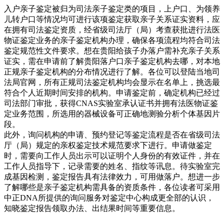
入户亲子鉴定被归为司法亲子鉴定类的项目，上户口、为领养
儿转户口等情况均可进行该项鉴定获取亲子关系证实资料，应
在拥有司法鉴定资质，经省级司法厅（局）考查获批进行法医
物证鉴定业务的亲子鉴定机构办理，确保各项流程均符合司法
鉴定规范性文件要求。想在贵阳给孩子办落户需补充亲子关系
证实，需在申请前了解贵阳落户口亲子鉴定机构去哪，对本地
正规亲子鉴定机构的分布情况进行了解。各位可以登陆当地司
法局官网，所有正规司法鉴定机构均会显示在名单上，挑选最
符合个人近期时间安排的机构。申请鉴定前，确定机构已经过
司法部门审批，获得CNAS实验室承认证书并拥有法医物证鉴
定业务范围，所选用的器械设备可正确地测验分析个体基因片
段。
此外，询问机构的申请、预约登记等鉴定流程是否在省级司法
厅（局）规定的亲权鉴定技术规范要求下进行。申请做鉴定
时，需要向工作人员出示可以证明个人身份的有效证件，并在
工作人员指导下，记录需要的姓名、指纹等讯息。待实验室完
成基因检测，鉴定报告具有法律效力，可用做落户。想进一步
了解哪些是亲子鉴定机构需具备的资质条件，各位读者可采用
中正DNA所提供的询问服务对鉴定中心构成更全部的认识，
知晓鉴定报告领取办法、出结果时间等重要信息。