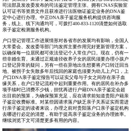
司法部及发改委发布的司法鉴定管理主张、拥有CNAS实验室
认可证书等资质文件且获准进行法医物证鉴定业务的DNA鉴
定中心进行办理。中正DNA亲子鉴定服务机构提供咨询服
务，线上、线下沟通均可，可拨打400-833-1120清楚如何选取
亲子鉴定检测服务机构。
户口登记管理工作进展情形对各省市的发展均有影响，全国人
大常委会、发改委等部门均发挥主要作用完好更新管理方案，
以确保每一位居民都可依法登记个人常住户口。现在，仍有一
些非婚生育、未通过正规途径收养子女的居民须要办理小孩户
口登记异常的疑问，另有一些在异地出生想要将户口转迁回当
地、被拐子女失散多年后找回的家庭也须要为幼儿上户口，上
户口DNA亲子鉴定报告可以证实父母与子女之间存在亲子血
缘关系，在户口登记流程中起到重要作用。有的居民在补办多
项手续时已消费不少钱，担忧再进行户籍DNA亲子鉴定会超
出目前的预算，为确保预算充足，应在请求前知道贵阳户籍亲
子鉴定收费标准。对某些因请求落户缺乏亲子关系证实而需进
行亲子鉴定的读者来说，办理之前对贵阳落户口亲子鉴定机构
去哪进行必定的清楚，有助于提高亲子鉴定业务的办理效率。
继续浏览下文可清楚更多有用的内容。