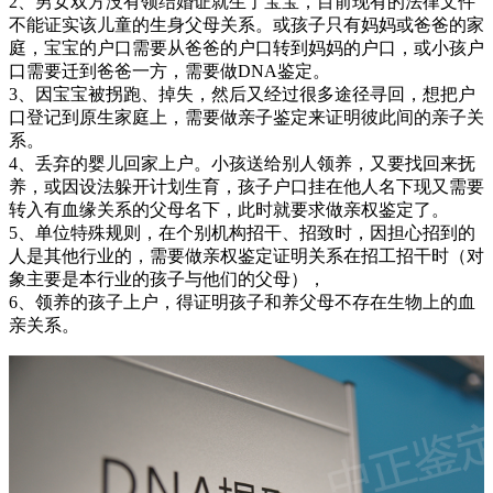
2、男女双方没有领结婚证就生了宝宝，目前现有的法律文件
不能证实该儿童的生身父母关系。或孩子只有妈妈或爸爸的家
庭，宝宝的户口需要从爸爸的户口转到妈妈的户口，或小孩户
口需要迁到爸爸一方，需要做DNA鉴定。
3、因宝宝被拐跑、掉失，然后又经过很多途径寻回，想把户
口登记到原生家庭上，需要做亲子鉴定来证明彼此间的亲子关
系。
4、丢弃的婴儿回家上户。小孩送给别人领养，又要找回来抚
养，或因设法躲开计划生育，孩子户口挂在他人名下现又需要
转入有血缘关系的父母名下，此时就要求做亲权鉴定了。
5、单位特殊规则，在个别机构招干、招致时，因担心招到的
人是其他行业的，需要做亲权鉴定证明关系在招工招干时（对
象主要是本行业的孩子与他们的父母），
6、领养的孩子上户，得证明孩子和养父母不存在生物上的血
亲关系。