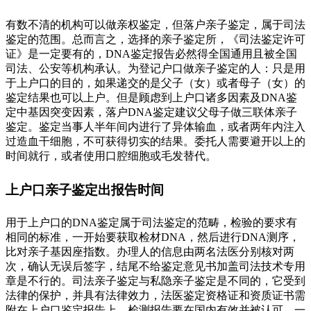
有数不清的机构可以做亲权鉴定，但落户亲子鉴定，属于司法
鉴定的范围。总而言之，选择的亲子鉴定所，《司法鉴定许可
证》是一定要有的，DNA鉴定报告必然得全国通用且被全国
司法、公安等机构承认。为登记户口做亲子鉴定的人：只是用
于上户口的目的，如果递交的是父子（女）或者母子（女）的
鉴定结果也可以上户。但是顾虑到上户口诸多因素及DNA鉴
定中基因突变因素，落户DNA鉴定建议父母子做三联体亲子
鉴定。鉴定当事人半年间内进行了异体输血，或者两年内注入
过造血干细胞，不可获得切实的结果。委托人需要避开以上的
时间就行，或者使用口腔细胞或毛发替代。
上户口亲子鉴定出报告时间
用于上户口的DNA鉴定属于司法鉴定的范畴，检验的要求有
相同的标准，一开始要获取检材DNA，然后进行DNA测序，
比对亲子基因座指数。办理人的信息由两名法医分别核对两
次，确认无误后签字，结尾不给鉴定意见书加盖司法技术专用
章是不行的。司法亲子鉴定与私隐亲子鉴定是不同的，它受到
法律的保护，并具有法律效力，法医鉴定资格证和资质证书需
附在上户口鉴定报告上，检测报告要在国内有效并被认可。一