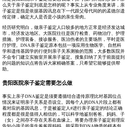
么关于亲子鉴定到底是怎样的呢？事实上从专业角度来讲，亲
子鉴定是指是依据基因讯息在下一代跟父母代间的的孟德尔遗
传定律，确定大人是否是小孩的亲生骨肉。
经历研究明白，做亲子鉴定人口较多的地方正常是经济发达城
市，经济发达地区。大医院往往是医疗检查、药物治疗、护理
措施、护理装备、接诊服务、医治伤者的主要场所，平时是医
疗护理。DNA亲子鉴定原本包括一项应用生物医学、自然科
学和遗传基因学的行使到亲子关系测验的范围，大多数医院并
不会专门建立实验室开展亲子鉴定。搜集归纳了关于前面提到
的问题的知识点将告诉大家精确答案，只希望它能够提供帮
助。
贵阳医院亲子鉴定需要怎么做
事实上亲子DNA鉴定是须要遵循结合遗传原理比对基因位点
情况来证明亲子关系是否设立。因每个人的DNA片段上都有
着对应的基因讯息，于是被鉴定人#进行亲子鉴定的结论正确
程度都是很是值得人相信的，可以科学地鉴别爸爸、妈妈、子
（女）之间存不存在关系在血缘上。将要办理亲子鉴定前理应
告知小孩子的亲生爸爸跟妈妈。能采取到DNA物质的样本包