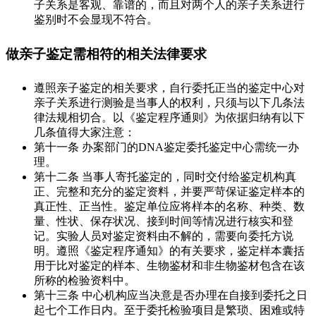
子关系是客观、靠谱的，而且对两个人的亲子关系进行
鉴别时不会显现不符合。
做亲子鉴定需相符的相关法律要求
遵照亲子鉴定的相关要求，自行委托正当的鉴定中心对
亲子关系进行测验是当事人的权利，只须与以下几条法
律法规相切合。以《鉴定程序通则》为依据归纳有以下
几条值得大家注意：
第十一条 办案部门的DNA鉴定委托鉴定中心需统一办
理。
第十二条 当事人寄托鉴定的，同时交付给鉴定机构真
正、完整和充分的鉴定资料，并要严苛保证鉴定样本的
真正性、正当性。鉴定单位应将样本的名称、种类、数
量、性状、保存状况、接到时间等情况进行核实和登
记。实验人员对鉴定资料由不解的，需要向委托方说
明。遵照《鉴定程序通知》的有关要求，鉴定样本囊括
用于比对鉴定的样本、生物鉴材和非生物鉴材包含在该
所称的检验资料中。
第十三条 中心机构应当决意是否办理在自接到委托之日
起七个工作日内。至于委托检验项目是繁琐、困难或特