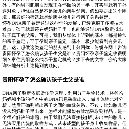
外，有的男同胞朋友发现正在怀胎的另一半，其实早就有了外
遇对象，担忧自己是不是胎儿的亲生父亲。假如要走出这个困
境，那最好的筛选就是给腹中胎儿进行亲子关系鉴定。
怀孕DNA亲子鉴定通过这些年的发展，已经克服了多项技术
难点，孩子就算还在妈妈肚子里，也能够通过DNA鉴定找出
孩子真正的父亲。可是，我们从媒体上听到的基本上都是通常
的亲子鉴定，至于孕期亲子鉴定，基本上极少能看到有关讯
息。这让想做这类鉴定的朋友感到十分困扰，纷纷在网上咨询
贵阳怀孕了怎么确认孩子生父是谁？贵阳怀孕亲子鉴定收费明
细？家住贵阳怎么找亲子鉴定机构？接下去的文章，会给大家
详细地分析上述提到的疑问。
贵阳怀孕了怎么确认孩子生父是谁
DNA亲子鉴定依据遗传学原理，利用分子生物技术，将爸爸
妈妈和小孩的样本中的DNA讯息采取出来，做具体地比对分
析，然后正确判断出亲子之间的血缘关系。不过，比如胎儿还
没从妈妈肚子里出来，怎样才能保险有效地采取到样品，是一
个很难解决的难题。由于我们无法直接接触到未出生的胎儿，
无法应用传统的取样方式，从未成型的孩子身上收集样品。但