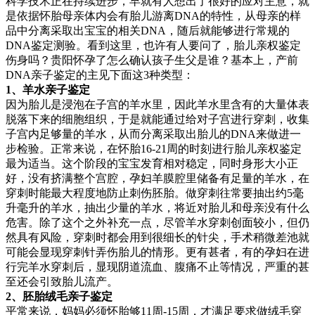
科学技术正在持续进步，早就有人想出了很好的应对主意，就
是依据怀胎母亲体内会有胎儿游离DNA的特性，从母亲的样
品中分离采取出宝宝的相关DNA，随后就能够进行常规的
DNA鉴定测验。看到这里，也许有人要问了，胎儿亲权鉴定
伤身吗？贵阳怀孕了怎么确认孩子生父是谁？基本上，产前
DNA亲子鉴定的主见下面这3种类型：
1、羊水亲子鉴定
因为胎儿是浸泡在子宫的羊水里，因此羊水里含有的大量体表
脱落下来的细胞组织，于是就能通过给对子宫进行穿刺，收集
子宫内足够量的羊水，从而分离采取出胎儿的DNA来做进一
步检验。正常来说，在怀胎16-21周的时刻进行胎儿亲权鉴定
最为适当。这个阶段的宝宝发育相对稳定，同时身形大小正
好，没有挤满整个宫腔，孕妇羊膜腔里储备有足量的羊水，在
穿刺时能最大程度地防止刺伤胚胎。做穿刺往常要抽出约5毫
升毫升的羊水，抽出少量的羊水，将近对胎儿和母亲没有什么
危害。除了这个之外补充一点，尽管羊水穿刺创面较小，但仍
然具有风险，穿刺时都会用到很细长的针尖，手术稍微差池就
可能会显现穿刺针弄伤胎儿的情形。更有甚者，有的孕妇在进
行完羊水穿刺后，显现阴道流血、腹痛不止等情况，严重的甚
至还会引致胎儿流产。
2、胚胎绒毛亲子鉴定
平常来说，妈妈必须怀胎够11周-15周，才满足要求做绒毛穿