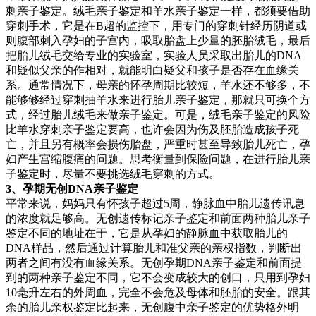
刺亲子鉴定。绒毛亲子鉴定和羊水亲子鉴定一样，都须要借助
穿刺手术，它是在B超的监控下，用专门的穿刺针经历阴道或
则腹部刺入孕妇的子宫内，吸取胎盘上少量的胚胎绒毛，最后
把胎儿绒毛交给专业的实验室，实验人员采取出胎儿的DNA
和疑似父亲的作相对，就能明白疑父和孩子是否存在血缘关
系。通常情况下，母亲的怀孕周期比较短，羊水还不够多，不
能够够经过穿刺抽羊水来进行胎儿亲子鉴定，那就只可换个方
式，经过胎儿绒毛来做亲子鉴定。可是，绒毛亲子鉴定的风险
比羊水穿刺亲子鉴定要高，也许会因为伤及胚胎造成孩子死
亡，并且另有概率会损伤胎盘，严重时甚至导致胎儿死亡，孕
妇产生宫缩腹痛的问题。思考衡量到保险问题，在进行胎儿亲
子鉴定时，尽量不要挑选绒毛穿刺的方式。
3、孕期无创DNA亲子鉴定
平常来说，妈妈只有怀孩子超过5周，静脉血中胎儿遗传讯息
的浓度就足够高。无创遗传标记亲子鉴定和前面两种胎儿亲子
鉴定不同的地址在于，它是从孕妇的静脉血中获取胎儿的
DNA样品，然后通过计算胎儿和准父亲的亲权指数，判断出
两者之间有没有血缘关系。无创孕期DNA亲子鉴定和前面提
到的两种亲子鉴定不同，它不会变成较大的创口，只用到孕妇
10毫升左右的外周血，完全不会危及母体和胚胎的安全。跟其
余的胎儿亲权鉴定比起来，无创腹中亲子鉴定的优势格外明