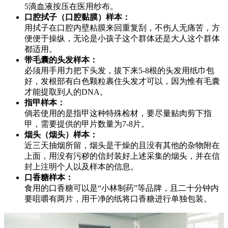
5滴血液按压在医用纱布。
口腔拭子（口腔黏膜）样本：
用拭子在口腔内壁粘膜来回重复刮，不伤人无痛苦，方
便便于操纵，无论是小孩子这个群体还是大人这个群体
都适用。
带毛囊的头发样本：
必须用手用力把下头发，拔下来5-8根的头发用纸巾包
好，发根部有白色颗粒裹住头发才可以，因为惟有毛囊
才能提取到人的DNA。
指甲样本：
倘若使用的是指甲这种特殊检材，要尽量贴肉剪下指
甲，需要提供的甲片数量为7-8片。
烟头（烟头）样本：
近三天抽烟所留，烟头是干燥的且没有其他的杂物附在
上面，用没有污秽的信封装好上述采集的烟头，并在信
封上注明个人以及样本的信息。
口香糖样本：
食用的口香糖可以是“小林制药”等品牌，且二十分钟内
要咀嚼有两片，用干净的纸将口香糖进行单独包装。