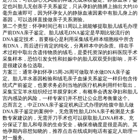
定也叫胎儿无创亲子关系鉴定，只从孕妇的胳膊上抽出大约10
毫升血液即可，因为怀孕女人的静脉血液因素中有胎儿身上的
基因，可以选择直接做亲子关系测验。
第二个类型：怀孕时间已有11周以上就能够提取胎儿绒毛办理
产前DNA亲子鉴定。胎儿绒毛DNA鉴定是早期比较流行的
DNA鉴定技术，首要核心是利用采集绒毛样本细胞核中所含
有DNA，而后进行肯定的纯化，分离样本中的杂质。得在手
术过程中取出含遗传物质的绒毛，是委托资深的妇科医院手术
采集样本，恐怕引发女性和妊娠中的胎儿双双受到影响，并不
是很建议各位选取。
方案三：通常孕妇怀孕15周-26周可做取羊水做DNA亲子鉴
定。胎儿羊水基因检验和绒毛亲子血缘关系鉴定一样归包含传
统式产前鉴定，也要求务必到当地的医疗机构利用纤针取出，
采集宝宝羊水组织经过羊膜穿刺术，有概率会诱发孕妇和胎儿
宫内感染的风险，一样专家们并不想让公众思考衡量这个。
总而言之，中正DNA亲子鉴定机构正式办理的给腹中胎儿做
DNA亲子鉴定的案例中，无危害性胎儿DNA亲子检测是大多
数专家建议的，无需开刀手术也可以获取胎儿DNA样本。充
分保证了胎儿和母亲的生命安全，确保准确度是很是高的。其
他孕期内容想知晓的，推荐点击在线或则电话有鉴定人助理一
对一服务。