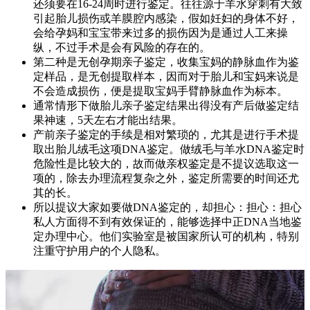
还须要在16-24周时进行鉴定。往往源于羊水穿刺有大致
引起胎儿损伤或羊膜腔内感染，假如妊妇的身体不好，
会给孕妈和宝宝带来过多的损伤因为是通过人工来操
纵，不过手术是会有风险的存在的。
第二种是无创孕期亲子鉴定，收集宝妈的静脉血作为鉴
定样品，是无创提取样本，因而对于胎儿和宝妈来说是
不会造成损伤，便是提取宝妈手臂静脉血作为标本。
通常情形下做胎儿亲子鉴定结果出得没有产后做鉴定结
果神速，5天左右才能出结果。
产前亲子鉴定的手续是相对繁琐的，尤其是进行手术提
取出胎儿绒毛这项DNA鉴定。做绒毛与羊水DNA鉴定时
危险性是比较大的，故而做亲权鉴定是不提议选取这一
项的，除去办理流程复杂之外，鉴定所需要的时间还尤
其的长。
所以提议大家如要做DNA鉴定的，却担心：担心：担心
私人方面得不到有效保证的，能够选择中正DNA当地鉴
定办理中心。他们实验室是被国家所认可的机构，特别
注重守护用户的个人隐私。