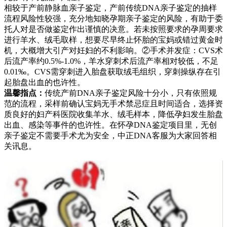
相较于产前静脉血亲子鉴定，产前传统DNA亲子鉴定的抽样
流程风险性较强，充分地知晓孕期亲子鉴定的风险，有助于委
托人对是否做鉴定作出谨慎的决意。若未按照要求的孕周要求
进行羊水、绒毛取样，想要尽早终止怀胎的宝妈或错过黄金时
机，大概增大引产对妊妇的不利影响。②手术并发症：CVS术
后流产率约0.5%-1.0%，羊水穿刺术后流产率相对较低，不足
0.01‰。CVS需穿刺进入胎盘获取绒毛组织，穿刺操纵存在引
起胎盘出血的也许性。
温馨指点：
传统产前DNA亲子鉴定风险十分小，只有依照规
范的流程，采样前确认宝妈无手术禁忌症且时间适合，选择资
质良好的妇产科医院收集羊水、绒毛样本，降低孕妇发生胎盘
出血、感染等事件的也许性。在怀孕DNA鉴定项目里，无创
亲子鉴定不需要手术尤为安全，中正DNA客服为大家回答相
关讯息。