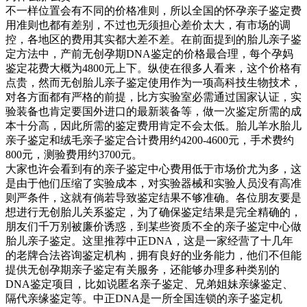
不一样位置会有不同的价格准则，所以全国的怀孕亲子鉴定费
用准则也都有差别，不过也无须担心差价太大，有市场的调
控，各地区的费用其实都大差不差。在前面提到的胎儿亲子鉴
定方法中，产前无创孕期DNA鉴定的价格最合理，每个孕妈
鉴定花费大概为4800元上下。纵使在很多人看来，这个价格有
点贵，然而无创胎儿亲子鉴定使用作为一项高科技生物技术，
对各方面都有严格的前提，比方实验室必需通过国家认证，实
验装备也肯定要国外进口的最新装备等，做一次鉴定所需的成
本十分高，因此所需的鉴定费用肯定不会太低。胎儿羊水胎儿
亲子鉴定和绒毛亲子鉴定合计费用约4200-4600元，手术费约
800元，测验费用约3700元。
大家也许会看到有的亲子鉴定中心费用低于市场价尤为多，这
是由于他们压缩了实验成本，对实验器械和实验人员没有高准
则严条件，这就有倘若导致鉴定结果不够准确。各位朋友要是
想进行无创胎儿关系鉴定，为了确保鉴定结果是完全精确的，
朋友们千万别被廉价诱惑，到某些资质不全的亲子鉴定中心做
胎儿亲子鉴定。这里推荐中正DNA，这是一家经营了十几年
的老牌合法咨询鉴定机构，拥有良好的业务能力，他们不但能
提供无创孕期亲子鉴定有关服务，还能够办理多种类别的
DNA鉴定项目，比如说匿名亲子鉴定、兄弟姐妹亲缘鉴定、
隔代亲缘鉴定等。中正DNA是一所全国连锁的亲子鉴定机