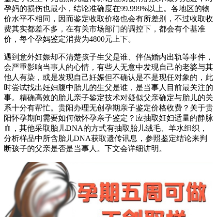
孕妈的损伤也最小，结论准确度在99.999%以上。各地区的物
价水平不相同，因而鉴定收取价格也会有所差别，不过收取收
费其实都差不多，在有关市场部门的调控下，都会有个基准
价，每个孕妈鉴定消费为4800元上下。
遇到意外妊娠却不清楚孩子生父是谁、伴侣婚内出轨等事件，
会严重影响当事人的心情，有些人无意中发现自己的老婆与其
他人有染，或是发现自己妊娠但不确认是不是现任对象的，此
时尝试找出妊妇腹中胎儿的生父是谁，是当事人目前最关注的
事。精确高效的胎儿亲子鉴定技术对疑似父亲确定与胎儿的关
系十分有帮忙。贵阳办理无创孕期亲子鉴定价格收费？关于贵
阳怀孕期间需要如何做怀孕亲子鉴定？应抽取妊妇适量的静脉
血，其他采取胎儿DNA的方式有抽取胎儿绒毛、羊水组织，
分析样品中所含胎儿DNA获取遗传讯息，参照鉴定结论来判
断孩子的父亲是否是当事人。下文会详细讲明。