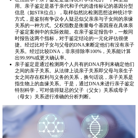
用。亲子鉴定是基于亲代和子代的遗传标记的基因分型
信息（如STR位点），取样似然比检测思想这种统计学
方式，是鉴别有争议令人疑忌似父亲亲与子女间的亲缘
关系的一种方式。父权指数是衡量每个基因座在具体亲
子鉴定案例中的实际效能。在亲子鉴定报告中，一般同
时报告这两个指标，对于鉴定结论的一元化评估很便
捷。经过比对子女与父母的DNA来断定他们有没有亲子
关系。经过比较DNA，非亲排除率100%，关系能计算
出99.99%或更大确认率。
亲子鉴定是通过检测两个人共有的DNA序列来确定他们
之间的亲子关系。从法律上说亲子关系即父母与亲生子
女之间存在权利与义务的关系，换句话说，亲子关系是
指生物上的血缘关系。于是，通过DNA来进行亲子鉴定
特别科学，可对值得疑忌的父子（父女）关系或母子
（母女）关系进行准确的分析判断。