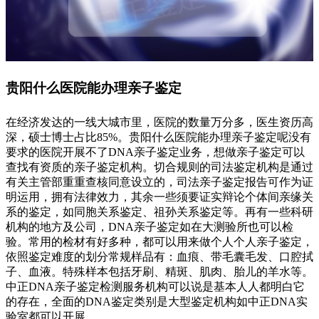
贵阳什么医院能办理亲子鉴定
在经济发达的一线大城市里，医院的数量万分多，医生资历高
深，硕士博士占比85%。贵阳什么医院能办理亲子鉴定呢没有
要求的医院开展不了DNA亲子鉴定业务，想做亲子鉴定可以
查找有资质的亲子鉴定机构。切合规则的司法鉴定机构是通过
有关主管部重重查核同意设立的，司法亲子鉴定报告可作为证
明运用，拥有法律效力，其余一些须要证实辩论个体间亲缘关
系的鉴定，如同胞关系鉴定、祖孙关系鉴定等。再有一些科研
机构的地方及公司，DNA亲子鉴定如在大测验所也可以检
验。常用的检材有好多种，都可以用来做个人个人亲子鉴定，
依照鉴定难度的划分常规样品有：血痕、带毛囊毛发、口腔拭
子、血液。特殊样本包括牙刷、精斑、肌肉、胎儿的羊水等。
中正DNA亲子鉴定检测服务机构可以说是基本人人都明白它
的存在，全面的DNA鉴定类别是大型鉴定机构如中正DNA实
验室都可以开展。