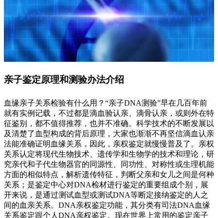
亲子鉴定原理和测验办法介绍
血缘亲子关系检验有什么用？“亲子DNA测验”早在几百年前
就有实例记载，不过都是滴血验认亲、滴骨认亲，或则外在特
征鉴别，都不值得推荐，也并不准确。科学技术的不断发展以
及清楚了血型构成的背后原理，大家也渐渐不再坚信滴血认亲
法能准确证明血缘关系，因此，亲权鉴定就慢慢普及了。亲权
关系认定将现代生物技术、遗传学和生物学的技术和理论，研
究亲代和子代生物器官的同源性、同功性、对称性或生理机能
方面的相似特点，解析遗传特征，判断父亲和女儿之间是何种
关系；是鉴定中心对DNA检材进行鉴定的重要组成个别，展
开来说，是通过测试血型或测试DNA等断定接纳鉴定的人之
间的血亲关系。DNA亲权鉴定功能，其分类有司法DNA血缘
关系鉴定跟个人DNA亲权鉴定。现在世界上常用的鉴定亲子