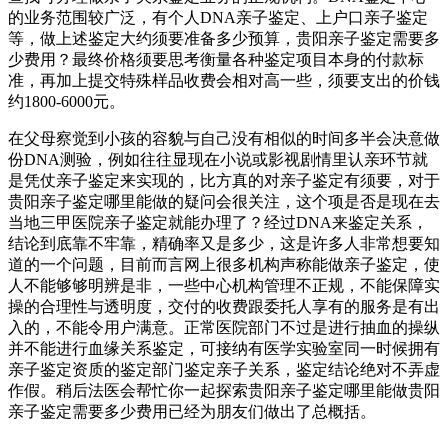
的业务范围较广泛，有个人DNA亲子鉴定、上户口亲子鉴定
等，做上述鉴定大约须要准备多少预算，贵阳亲子鉴定需要多
少费用？最终价格须要思考衡量各种鉴定项目本身的付款标
准，再加上提交特殊样品收费会相对高一些，须要支出的价钱
约1800-6000元。
在父母察觉到小孩的容貌与自己没有相似的时间多半会决意做
份DNA测验，例如往往显现在小说或影视剧情里认亲环节就
是凭仗亲子鉴定来实现的，比方真的对亲子鉴定有须要，对于
贵阳亲子鉴定哪里能做的疑问会很关注，这个项是否是现在去
当地三甲医院亲子鉴定就能办理了？经过DNA来鉴定关系，
结论到底靠不牢靠，精确率又是多少，这是许多人非常想要知
道的一个问题，目前而言网上很多机构声称能做亲子鉴定，使
人不能够够明辨是非，一些中心机构管理不正规，不能保障实
操的合理性与透明度，交付的收费跟委托人享有的服务是有出
入的，不能令用户满意。正常医院部门不过是进行抽血的操纵
并不能进行血缘关系鉴定，可接纳有医学实验室同一时候拥有
亲子鉴定资质的鉴定部门鉴定亲子关系，鉴定结论绝对不弄虚
作假。稍后法医会帮忙你一起探索贵阳亲子鉴定哪里能做贵阳
亲子鉴定需要多少费用已经为朋友们做出了总概括。