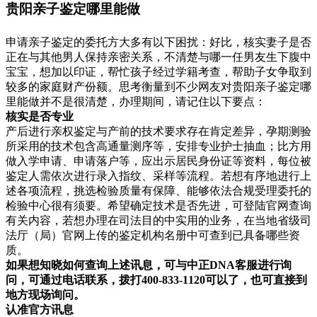
贵阳亲子鉴定哪里能做
申请亲子鉴定的委托方大多有以下困扰：好比，核实妻子是否
正在与其他男人保持亲密关系，不清楚与哪一任男友生下腹中
宝宝，想加以印证，帮忙孩子经过学籍考查，帮助子女争取到
较多的家庭财产份额。思考衡量到不少网友对贵阳亲子鉴定哪
里能做并不是很清楚，办理期间，请记住以下要点：
核实是否专业
产后进行亲权鉴定与产前的技术要求存在肯定差异，孕期测验
所采用的技术包含高通量测序等，安排专业护士抽血；比方用
做入学申请、申请落户等，应出示居民身份证等资料，每位被
鉴定人需依次进行录入指纹、采样等流程。若想有序地进行上
述各项流程，挑选检验质量有保障、能够依法合规受理委托的
检验中心很有须要。希望确定技术是否先进，可登陆官网查询
有关内容，若想办理在司法目的中实用的业务，在当地省级司
法厅（局）官网上传的鉴定机构名册中可查到已具备哪些资
质。
如果想知晓如何查询上述讯息，可与中正DNA客服进行询
问，可通过电话联系，拨打400-833-1120可以了，也可直接到
地方现场询问。
认准官方讯息