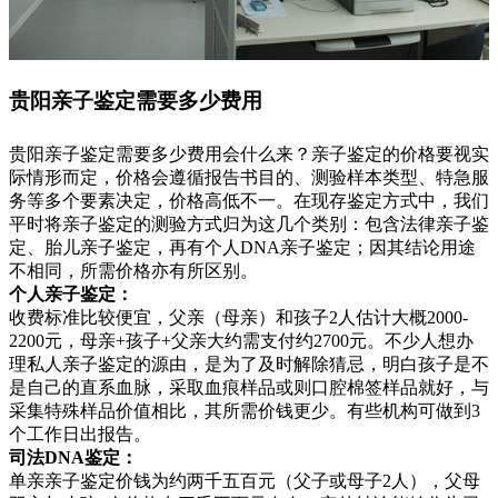
贵阳亲子鉴定需要多少费用
贵阳亲子鉴定需要多少费用会什么来？亲子鉴定的价格要视实
际情形而定，价格会遵循报告书目的、测验样本类型、特急服
务等多个要素决定，价格高低不一。在现存鉴定方式中，我们
平时将亲子鉴定的测验方式归为这几个类别：包含法律亲子鉴
定、胎儿亲子鉴定，再有个人DNA亲子鉴定；因其结论用途
不相同，所需价格亦有所区别。
个人亲子鉴定：
收费标准比较便宜，父亲（母亲）和孩子2人估计大概2000-
2200元，母亲+孩子+父亲大约需支付约2700元。不少人想办
理私人亲子鉴定的源由，是为了及时解除猜忌，明白孩子是不
是自己的直系血脉，采取血痕样品或则口腔棉签样品就好，与
采集特殊样品价值相比，其所需价钱更少。有些机构可做到3
个工作日出报告。
司法DNA鉴定：
单亲亲子鉴定价钱为约两千五百元（父子或母子2人），父母