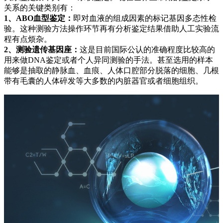
关系的关键类别有：
1、ABO血型鉴定：
即对血液的组成因素的标记基因多态性检
验。这种测验方法操作环节再有分析鉴定结果借助人工实验流
程有点烦杂。
2、测验遗传基因座：
这是目前国际公认的准确程度比较高的
用来做DNA鉴定或者个人异同测验的手法。甚至选用的样本
能够是抽取的静脉血、血痕、人体口腔部分脱落的细胞、几根
带有毛囊的人体碎发等大多数的内脏器官或者细胞组织。