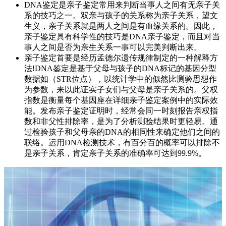
DNA鉴定是亲子鉴定常用来判断当事人之间有无亲子关
系的技巧之一。双亲与孩子的关系称为亲子关系，望文
生义，亲子关系就是两人之间是有血缘关系的。因此，
亲子鉴定具有科学性的技巧是DNA亲子鉴定，而且对当
事人之间是否为亲生关系一事可以完美判断出来。
亲子鉴定首要是经历孟德尔遗传规律制定的一种解释方
法!DNA鉴定是基于父母与孩子的DNA标记的基因分型
数据如（STR位点），以统计学中的似然比测验思想作
为参数，来以此证实子女们与父母是亲子关系的。父权
指数是衡量每个基因座在详细亲子鉴定案例中的实际效
能。发布亲子鉴定证明时，经常会同一时刻报告亲权指
数和非父性排除率，是为了分析测验结果时更轻易。通
过检验孩子和父母亲的DNA的相同性来确定他们之间的
联络。运用DNA检测技术，有百分百的概率可以排除不
是亲子关系，肯定亲子关系的准确率可达到99.9%。